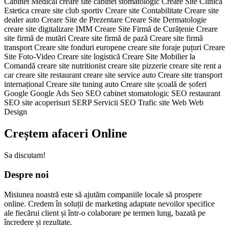
Cabinet Medical
creare site cabinet stomatologic
Creare Site Clinica
Estetica
creare site club sportiv
Creare site Contabilitate
Creare site
dealer auto
Creare Site de Prezentare
Creare Site Dermatologie
creare site digitalizare IMM
Creare Site Firmă de Curățenie
Creare
site firmă de mutări
Creare site firmă de pază
Creare site firmă
transport
Creare site fonduri europene
creare site foraje puțuri
Creare
Site Foto-Video
Creare site logistică
Creare Site Mobilier la
Comandă
creare site nutritionist
creare site pizzerie
creare site rent a
car
creare site restaurant
creare site service auto
Creare site transport
internațional
Creare site tuning auto
Creare site școală de șoferi
Google
Google Ads
Seo
SEO cabinet stomatologic
SEO restaurant
SEO site acoperisuri
SERP
Servicii SEO
Trafic site
Web
Web
Design
Creștem afaceri Online
Sa discutam!
Despre noi
Misiunea noastră este să ajutăm companiile locale să prospere
online. Credem în soluții de marketing adaptate nevoilor specifice
ale fiecărui client și într-o colaborare pe termen lung, bazată pe
încredere și rezultate.