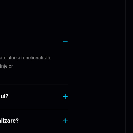
e-ului și funcționalități.
nțelor.
ui?
alizare?