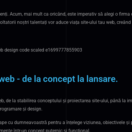
lienți. Acum, mai mult ca oricând, este imperativ să alegi o firma
ltatorii noștri talentați vor aduce viața site-ului tau web, creând
web - de la concept la lansare.
 de la stabilirea conceptului și proiectarea site-ului, până la i
rogramare și design.
pe cu dumneavoastră pentru a înțelege viziunea, obiectivele și pu
ente într-un concept puternic și funcțional.