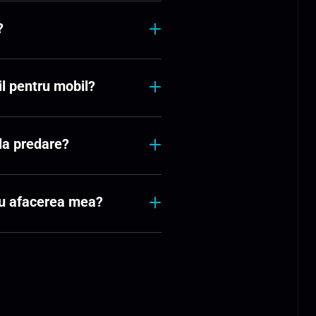
?
il pentru mobil?
 la predare?
ru afacerea mea?