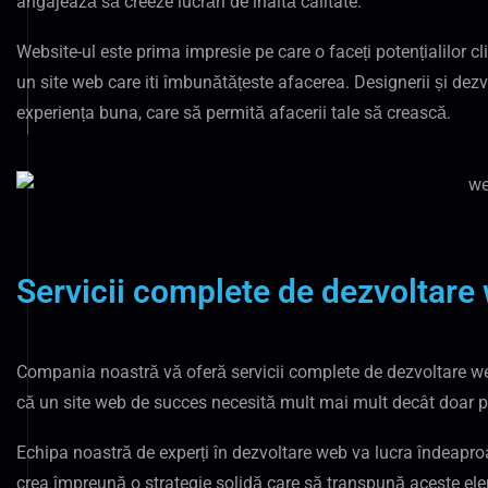
angajează să creeze lucrări de înaltă calitate.
Website-ul este prima impresie pe care o faceți potențialilor c
un site web care iti îmbunătățeste afacerea. Designerii și dezvo
experiența buna, care să permită afacerii tale să crească.
Servicii complete de dezvoltare 
Compania noastră vă oferă servicii complete de dezvoltare web,
că un site web de succes necesită mult mai mult decât doar p
Echipa noastră de experți în dezvoltare web va lucra îndeaproa
crea împreună o strategie solidă care să transpună aceste elem