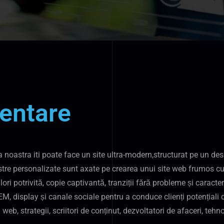
zentare
a noastra iti poate face un site ultra-modern,structurat pe un de
astre personalizate sunt axate pe crearea unui site web frumos cu 
ori potrivită, copie captivantă, tranziții fără probleme și caracter
 display și canale sociale pentru a conduce clienți potențiali de
eb, strategii, scriitori de conținut, dezvoltatori de afaceri, tehn