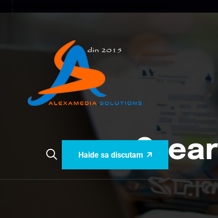
Update cookies preferences
Reduce bounce rates
Crear
Haide sa discutam