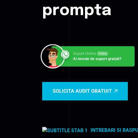
prompta
Suport Online
Online
Ai nevoie de suport gratuit?
SOLICITA AUDIT GRATUIT
INTREBARI SI RASP