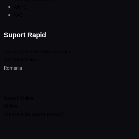
ANPC
FAQ
Suport Rapid
contact@alexamedia.solutions
+40769413447
Romania
Suport Online
Online
Ai nevoie de suport gratuit?