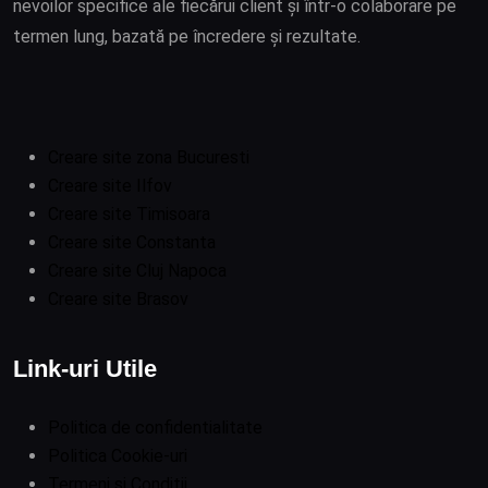
nevoilor specifice ale fiecărui client și într-o colaborare pe
termen lung, bazată pe încredere și rezultate.
Creare site zona Bucuresti
Creare site Ilfov
Creare site Timisoara
Creare site Constanta
Creare site Cluj Napoca
Creare site Brasov
Link-uri Utile
Politica de confidentialitate
Politica Cookie-uri
Termeni si Conditii