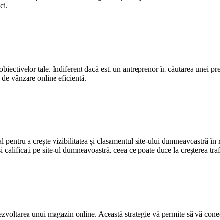
ci.
biectivelor tale. Indiferent dacă esti un antreprenor în căutarea unei pre
ă de vânzare online eficientă.
pentru a crește vizibilitatea și clasamentul site-ului dumneavoastră în 
și calificați pe site-ul dumneavoastră, ceea ce poate duce la creșterea trafi
ezvoltarea unui magazin online. Această strategie vă permite să vă conecta