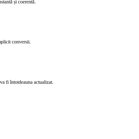
nstantă și coerentă.
plicit conversii.
va fi întotdeauna actualizat.