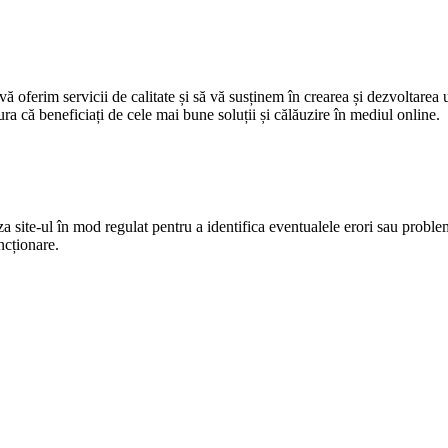
ă oferim servicii de calitate și să vă susținem în crearea și dezvoltarea
ra că beneficiați de cele mai bune soluții și călăuzire în mediul online.
 site-ul în mod regulat pentru a identifica eventualele erori sau proble
ncționare.